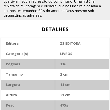
que viviam sob a repressão do comunismo. Uma história
repleta de fé, coragem e ousadia, que nos inspira e desafia a
sermos testemunhas fiéis do amor de Deus mesmo sob
circunstâncias adversas.
DETALHES
Editora
Z3 EDITORA
Categoria(s)
LIVROS
Páginas
336
Tamanho
2
cm
Largura
14
cm
Altura
21
cm
Peso
475
g