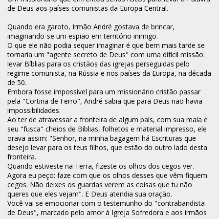
de Deus aos países comunistas da Europa Central.
Quando era garoto, Irmão André gostava de brincar,
imaginando-se um espião em território inimigo.
O que ele não podia sequer imaginar é que bem mais tarde se
tornaria um "agente secreto de Deus" com uma difícil missão:
levar Bíblias para os cristãos das igrejas perseguidas pelo
regime comunista, na Rússia e nos países da Europa, na década
de 50.
Embora fosse impossível para um missionário cristão passar
pela "Cortina de Ferro", André sabia que para Deus não havia
impossibilidades.
Ao ter de atravessar a fronteira de algum país, com sua mala e
seu "fusca" cheios de Bíblias, folhetos e material impresso, ele
orava assim: "Senhor, na minha bagagem há Escrituras que
desejo levar para os teus filhos, que estão do outro lado desta
fronteira.
Quando estiveste na Terra, fizeste os olhos dos cegos ver.
Agora eu peço: faze com que os olhos desses que vêm fiquem
cegos. Não deixes os guardas verem as coisas que tu não
queres que eles vejam". E Deus atendia sua oração.
Você vai se emocionar com o testemunho do "contrabandista
de Deus", marcado pelo amor à Igreja Sofredora e aos irmãos