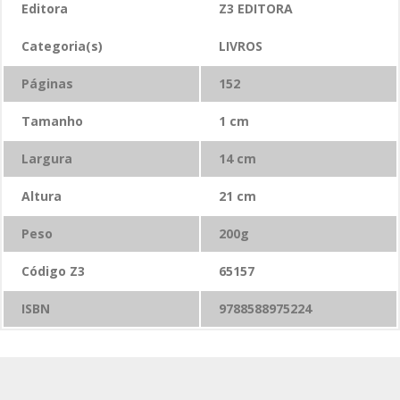
Editora
Z3 EDITORA
Categoria(s)
LIVROS
Páginas
152
Tamanho
1
cm
Largura
14
cm
Altura
21
cm
Peso
200
g
Código Z3
65157
ISBN
9788588975224